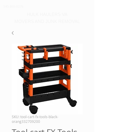
540-860-0276
HULK HAULERS VA
MOVERS AND JUNK REMOVAL
SKU: tool-cart-fx-tools-black-
orang332709200