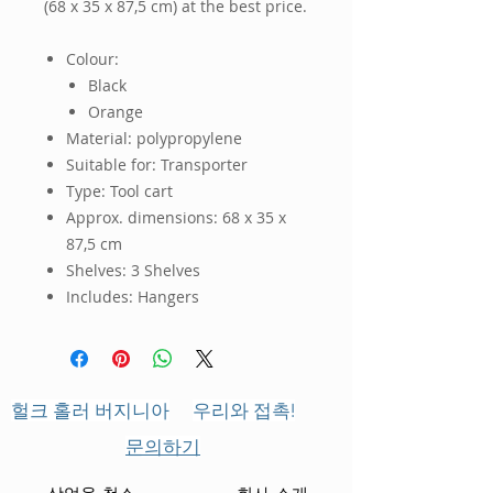
(68 x 35 x 87,5 cm)
 at the best price.
Colour:
Black
Orange
Material: polypropylene
Suitable for: Transporter
Type: Tool cart
Approx. dimensions: 68 x 35 x
87,5 cm
Shelves: 3 Shelves
Includes: Hangers
헐크 홀러 버지니아
우리와 접촉!
문의하기