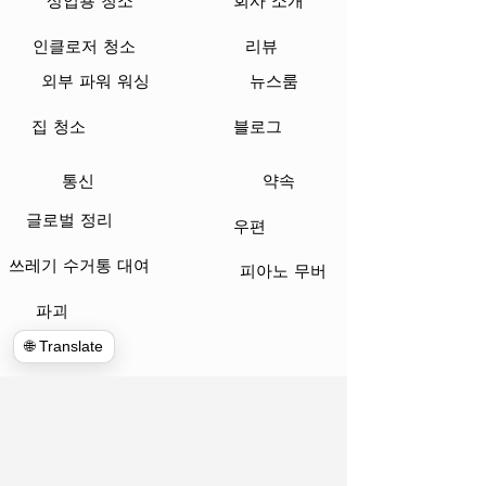
상업용 청소
회사 소개
인클로저 청소
리뷰
외부 파워 워싱
뉴스룸
집 청소
블로그
통신
약속
글로벌 정리
우편
쓰레기 수거통 대여
피아노 무버
파괴
🌐 Translate
www.hulkhaulersstephenscityva.com
Hiring Apllication