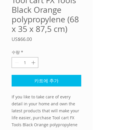
Tool cart FX Tools
Black Orange
polypropylene (68
x 35 x 87,5 cm)
가
US$66.00
격
수량
*
카트에 추가
If you like to take care of every 
detail in your home and own the 
latest products that will make your 
life easier, purchase 
Tool cart FX
Tools Black Orange polypropylene