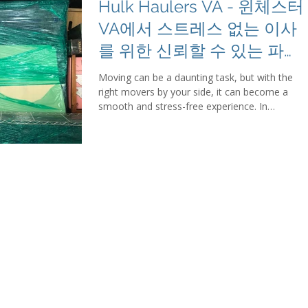
Hulk Haulers VA - 윈체스터
VA에서 스트레스 없는 이사
를 위한 신뢰할 수 있는 파트
너
Moving can be a daunting task, but with the
right movers by your side, it can become a
smooth and stress-free experience. In
Winchester, VA