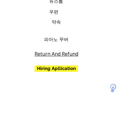
뉴스룸
우편
약속
피아노 무버
Return And Refund
Hiring Apllication
지구를
구하기
위해 기
부하세
요!