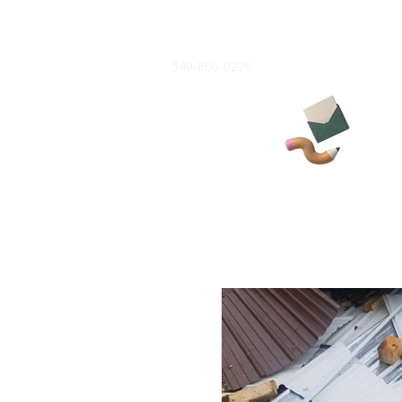
540-860-0276
블로
그