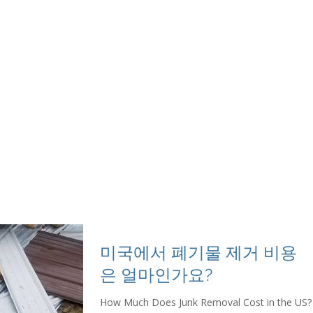
Movers & Junk Removal Frederick County
More...
미국에서 폐기물 제거 비용
은 얼마인가요?
How Much Does Junk Removal Cost in the US?