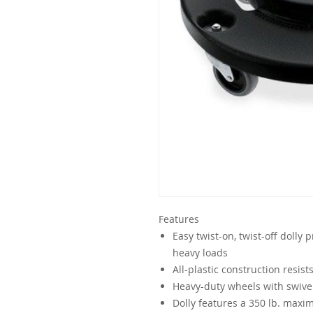
Features
Easy twist-on, twist-off dolly
heavy loads
All-plastic construction resis
Heavy-duty wheels with swivel 
Dolly features a 350 lb. maxi