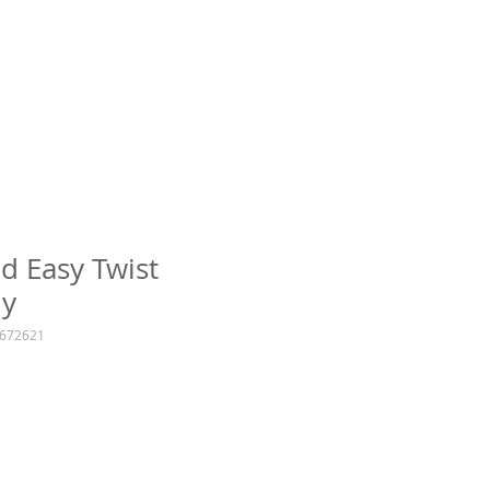
 Easy Twist
ly
672621