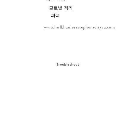
글로벌 정리
파괴
www.hulkhaulersstephenscityva.com
Troubleshoot