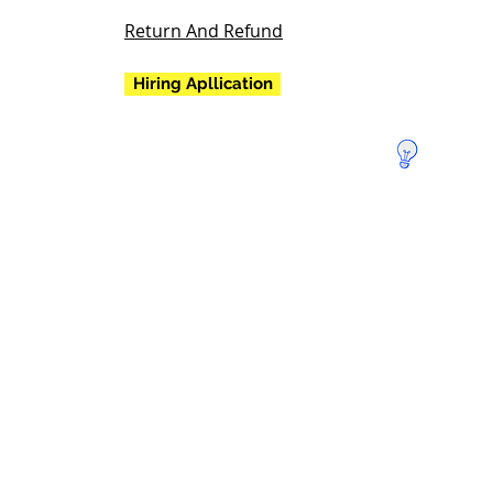
Return And Refund
Hiring Apllication
지구를
구하기
위해 기
부하세
요!