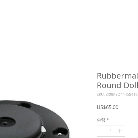
Rubbermaid
Round Dol
SKU: ZX9MED44458416
가
US$65.00
격
수량
*